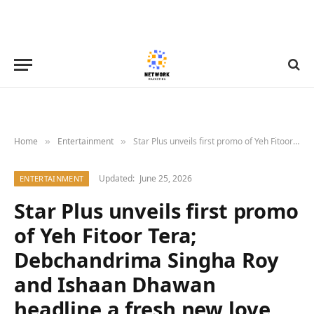
Home
Entertainment
Star Plus unveils first promo of Yeh Fitoor Tera; Debchandrima Singha Roy and Ishaan Dhawan headline a fresh new love saga
»
»
Updated:
June 25, 2026
ENTERTAINMENT
Star Plus unveils first promo
of Yeh Fitoor Tera;
Debchandrima Singha Roy
and Ishaan Dhawan
headline a fresh new love