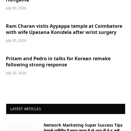
July 30, 2026
Ram Charan visits Ayyappa temple at Coimbatore
with wife Upasana Konidela after wrist surgery
July 30, 2026
Pritam and Pedro in talks for Korean remake
following strong response
July 29, 2026
LATEST ARTICLES
Network Marketing Super Success Tips
नेटवर्क मार्केटिंग में बवाल करना है तो आज ही ये 5 बातें