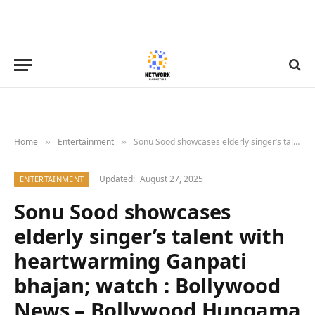
Home
Entertainment
Sonu Sood showcases elderly singer’s talent with heartwarming Ganpati bhajan; watch : Bollywood News – Bollywood Hungama
»
»
Updated:
August 27, 2025
ENTERTAINMENT
Sonu Sood showcases
elderly singer’s talent with
heartwarming Ganpati
bhajan; watch : Bollywood
News – Bollywood Hungama