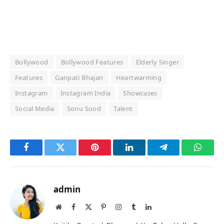
Bollywood
Bollywood Features
Elderly Singer
Features
Ganpati Bhajan
Heartwarming
Instagram
Instagram India
Showcases
Social Media
Sonu Sood
Talent
Facebook
Twitter
Pinterest
LinkedIn
Telegram
Whats
admin
Website
Facebook
X
Pinterest
Instagram
Tumblr
LinkedIn
(Twitter)