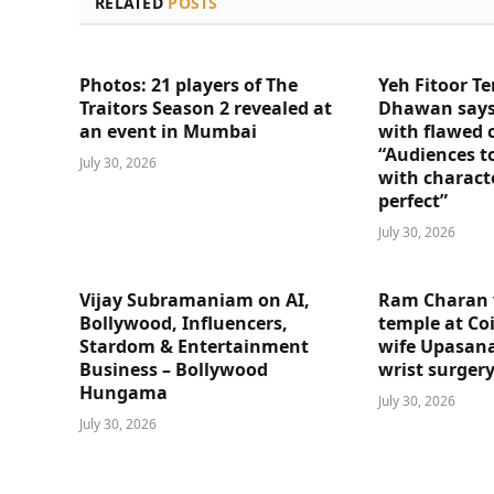
RELATED
POSTS
Photos: 21 players of The
Yeh Fitoor Te
Traitors Season 2 revealed at
Dhawan says
an event in Mumbai
with flawed 
“Audiences t
July 30, 2026
with charact
perfect”
July 30, 2026
Vijay Subramaniam on AI,
Ram Charan 
Bollywood, Influencers,
temple at Co
Stardom & Entertainment
wife Upasana
Business – Bollywood
wrist surger
Hungama
July 30, 2026
July 30, 2026