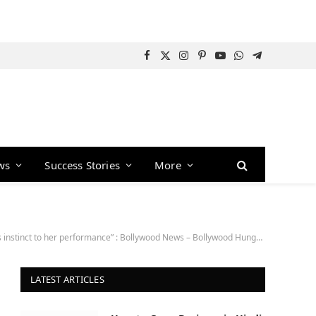
Facebook
X
Instagram
Pinterest
YouTube
WhatsApp
Telegram
(Twitter)
ws
Success Stories
More
 instinct to her performance” : Bollywood News – Bollywood Hungama
LATEST ARTICLES