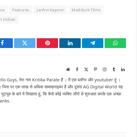
nce
Features
Janhvi Kapoor
Maddock Films
h Indian
Facebook
Twitter
Pinterest
LinkedIn
Telegram
WhatsAp
Website
Facebook
X
Pinterest
Instagram
Tumblr
Linked
(Twitter)
Guys, मेरा नाम Kritika Parate हैं । मैं एक ब्लॉगर और youtuber हूं ।
e जिस पर एक लाख से अधिक सब्सक्राइबर हैं और दूसरा AG Digital World यह
 यूट्यूब के बारे में सिखाता हूं, कि कैसे कोई व्यक्ति जीरो से शुरुआत करके एक अच्छा
hanks.