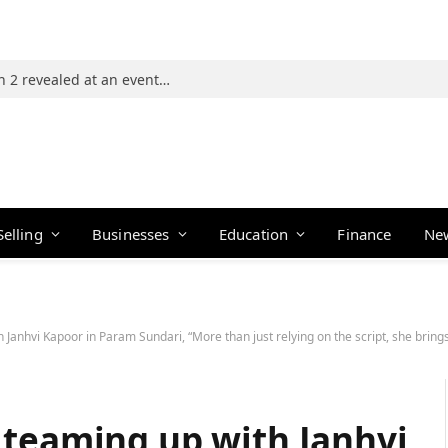
Photos: 21 players of The Traitors Season 2 revealed at an event in Mumbai
Selling
Businesses
Education
Finance
Ne
Janhvi Kapoor in Param Sundari, “More than just relying on the script, she brings
 teaming up with Janhvi