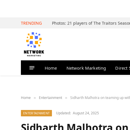
TRENDING
Home
Network Marketing
Direct 
Home
Entertainment
Sidharth Malhotra on teaming up with 
»
»
Updated:
August 24, 2025
ENTERTAINMENT
Sidharth Malhotra on