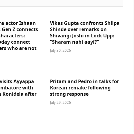
ra actor Ishaan
Vikas Gupta confronts Shilpa
 Gen Z connects
Shinde over remarks on
characters:
Shivangi Joshi in Lock Upp:
oday connect
“Sharam nahi aayi?”
ers who are not
July 30, 2026
visits Ayyappa
Pritam and Pedro in talks for
imbatore with
Korean remake following
 Konidela after
strong response
y
July 29, 2026