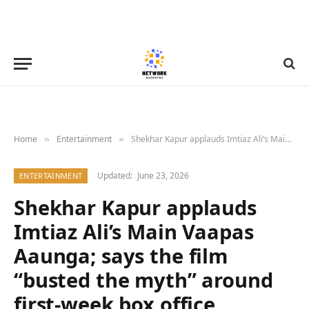
Home
Entertainment
Shekhar Kapur applauds Imtiaz Ali’s Main Vaapas Aaunga; says the film “busted the myth” around first-week box office numbers
»
»
Updated:
June 23, 2026
ENTERTAINMENT
Shekhar Kapur applauds
Imtiaz Ali’s Main Vaapas
Aaunga; says the film
“busted the myth” around
first-week box office