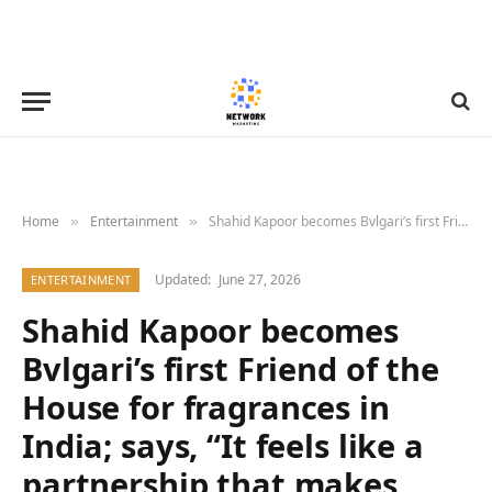
Home
Entertainment
Shahid Kapoor becomes Bvlgari’s first Friend of the House for fragrances in India; says, “It feels like a partnership that makes sense to me”
»
»
Updated:
June 27, 2026
ENTERTAINMENT
Shahid Kapoor becomes
Bvlgari’s first Friend of the
House for fragrances in
India; says, “It feels like a
partnership that makes