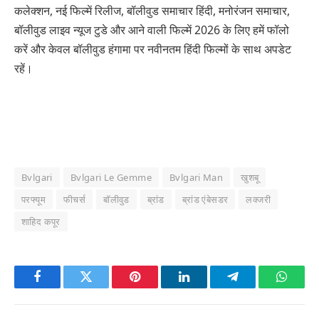
कलेक्शन, नई फिल्में रिलीज, बॉलीवुड समाचार हिंदी, मनोरंजन समाचार,
बॉलीवुड लाइव न्यूज टुडे और आने वाली फिल्में 2026 के लिए हमें फॉलो
करें और केवल बॉलीवुड हंगामा पर नवीनतम हिंदी फिल्मों के साथ अपडेट
रहें।
Bvlgari
Bvlgari Le Gemme
Bvlgari Man
खुशबू
परफ्यूम
फीचर्स
बॉलीवुड
ब्रांड
ब्रांड एंबेसडर
लक्जरी
शाहिद कपूर
Facebook
Twitter
Pinterest
LinkedIn
Telegram
Whats