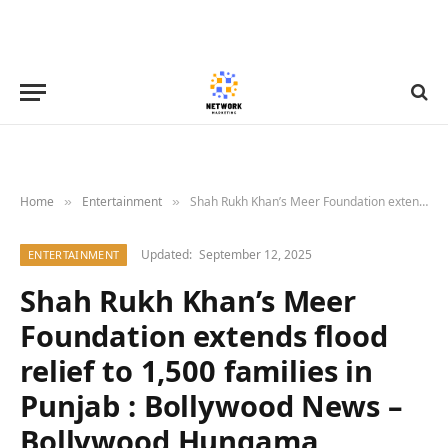
Home
Entertainment
Shah Rukh Khan’s Meer Foundation extends flood relief to 1,500 families in Punjab : Bollywood News – Bollywood Hungama
»
»
Updated:
September 12, 2025
ENTERTAINMENT
Shah Rukh Khan’s Meer
Foundation extends flood
relief to 1,500 families in
Punjab : Bollywood News –
Bollywood Hungama