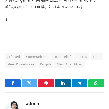
लाइव न्यूज टुडे एंड आगामी मूवीज 2025 के लिए हमें पकड़ें और केवल
बॉलीवुड हंगामा में नवीनतम हिंदी फिल्मों के साथ अद्यतन रहें।
।
Affected
Communities
Flood Relief
Floods
Help
Meer Foundation
Punjab
Shah Rukh Khan
Facebook
Twitter
Pinterest
LinkedIn
Telegram
Whats
admin