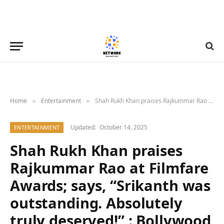
Home
Entertainment
Shah Rukh Khan praises Rajkummar Rao at Filmfare Awards; says, “Srikanth was outstanding. Absolutely truly deserved!” : Bollywood News – Bollywood Hungama
»
»
Updated:
October 14, 2025
ENTERTAINMENT
Shah Rukh Khan praises
Rajkummar Rao at Filmfare
Awards; says, “Srikanth was
outstanding. Absolutely
truly deserved!” : Bollywood