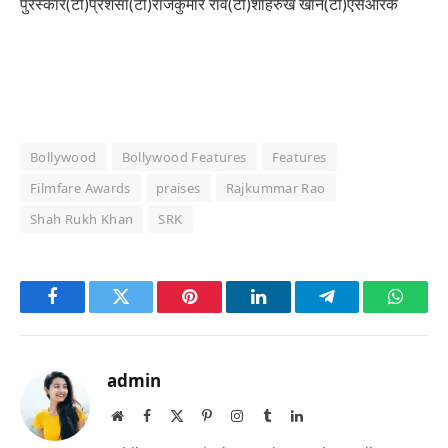
पुरस्कार(टी)प्रशंसा(टी)राजकुमार राव(टी)शाहरुख खान(टी)एसआरके
Bollywood
Bollywood Features
Features
Filmfare Awards
praises
Rajkummar Rao
Shah Rukh Khan
SRK
Facebook
Twitter
Pinterest
LinkedIn
Telegram
Whats
admin
Website
Facebook
X
Pinterest
Instagram
Tumblr
LinkedIn
(Twitter)