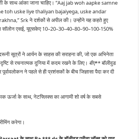
गर्मजोशी के साथ आंका जाना चाहिए। “Aaj jab woh aapke samne
toh uske liye thaliyan bajaiyega, uske andar
na,” Srk ने दर्शकों से अपील की। उन्होंने यह कहते हुए
हई इटने सॉलोन एसई, यूएसकेए 10–20–30–40–80–90–100-150%
 अंदरूनी सूत्रों ने आर्यन के साहस की सराहना की, जो एक अभिनेता
दृष्टि से रचनात्मक दुनिया में कदम रखने के लिए।
बीए
** बॉलीवुड
 पूर्वावलोकन ने पहले से ही प्रशंसकों के बीच जिज्ञासा पैदा कर दी
 ऊर्जा के साथ, नेटफ्लिक्स का आगामी शो वर्ष के सबसे
रीमिंग करेगा।
saat के साथ Ba *** ds के बॉलीवुड प्रीव्यू लॉन्च को याद