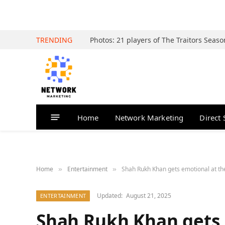
TRENDING
Home
Network Marketing
Direct 
Home
Entertainment
Shah Rukh Khan gets emotional at the preview 
»
»
Updated:
August 21, 2025
ENTERTAINMENT
Shah Rukh Khan gets 