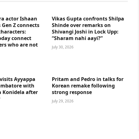
ra actor Ishaan
Vikas Gupta confronts Shilpa
 Gen Z connects
Shinde over remarks on
characters:
Shivangi Joshi in Lock Upp:
oday connect
“Sharam nahi aayi?”
ers who are not
July 30, 2026
visits Ayyappa
Pritam and Pedro in talks for
imbatore with
Korean remake following
 Konidela after
strong response
y
July 29, 2026