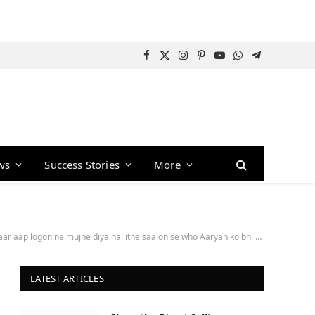
Facebook
X
Instagram
Pinterest
YouTube
WhatsApp
Telegram
(Twitter)
ws
Success Stories
More
 hai itne saalon se who Aaryan ko bhi dena” : Bollywood News – Bollywood Hungama
LATEST ARTICLES