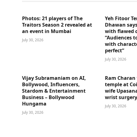
Photos: 21 players of The
Yeh Fitoor Te
Traitors Season 2 revealed at
Dhawan says
an event in Mumbai
with flawed 
“Audiences t
July 30, 2026
with charact
perfect”
July 30, 2026
Vijay Subramaniam on AI,
Ram Charan 
Bollywood, Influencers,
temple at Co
Stardom & Entertainment
wife Upasana
Business – Bollywood
wrist surger
Hungama
July 30, 2026
July 30, 2026