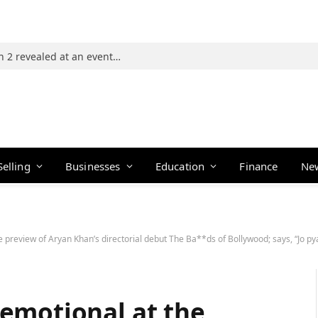
Photos: 21 players of The Traitors Season 2 revealed at an event in Mumbai
Selling
Businesses
Education
Finance
Ne
of Aryan Khan’s directorial debut The Ba**ds of Bollywood; says, “Jo pyaar aap logon ne mujhe diya
emotional at the