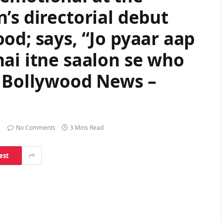
’s directorial debut
od; says, “Jo pyaar aap
ai itne saalon se who
: Bollywood News –
No Comments
3 Mins Read
est