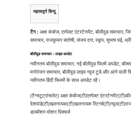
महत्वपूर्ण बिन्दू
टैग :
अक्षा कंबोज, एस्पेक्ट एंटरटेनमेंट, बॉलीवुड समाचार, 
समाचार, राजकुमार संतोषी, संजय दत्त, स्कूप, सुभाष घई, थ्र
बॉलीवुड समाचार – लाइव अपडेट
नवीनतम बॉलीवुड समाचार, नई बॉलीवुड फिल्में अपडेट, बॉक्स
मनोरंजन समाचार, बॉलीवुड लाइव न्यूज टुडे और आने वाली फिल
नवीनतम हिंदी फिल्मों के साथ अपडेट रहें।
(टैग्सटूट्रांसलेट) अक्षा कंबोज(टी)एस्पेक्ट एंटरटेनमेंट(टी)ब
देशपांडे(टी)खलनायक(टी)खलनायक रिटर्न्स(टी)न्यूज(टी)राजक
डायमेंशन मोशन पिक्चर्स