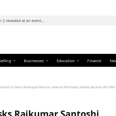
Photos: 21 players of The Traitors Season 2 revealed at an event in Mumbai
Selling
Businesses
Education
Finance
Ne
toshi to direct Khalnayak Returns; veteran filmmaker politely declines the offer
sks Rajkumar Santoshi