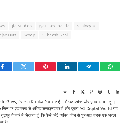
ews
Jio Studios
Jyoti Deshpande
Khalnayak
njay Dutt
Scoop
Subhash Ghai
Facebook
Twitter
Pinterest
LinkedIn
Telegram
WhatsAp
Website
Facebook
X
Pinterest
Instagram
Tumblr
Linked
(Twitter)
Guys, मेरा नाम Kritika Parate हैं । मैं एक ब्लॉगर और youtuber हूं ।
e जिस पर एक लाख से अधिक सब्सक्राइबर हैं और दूसरा AG Digital World यह
 यूट्यूब के बारे में सिखाता हूं, कि कैसे कोई व्यक्ति जीरो से शुरुआत करके एक अच्छा
hanks.