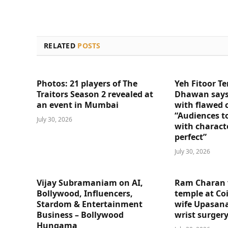
RELATED
POSTS
Photos: 21 players of The
Yeh Fitoor Te
Traitors Season 2 revealed at
Dhawan says
an event in Mumbai
with flawed 
“Audiences t
July 30, 2026
with charact
perfect”
July 30, 2026
Vijay Subramaniam on AI,
Ram Charan 
Bollywood, Influencers,
temple at Co
Stardom & Entertainment
wife Upasana
Business – Bollywood
wrist surger
Hungama