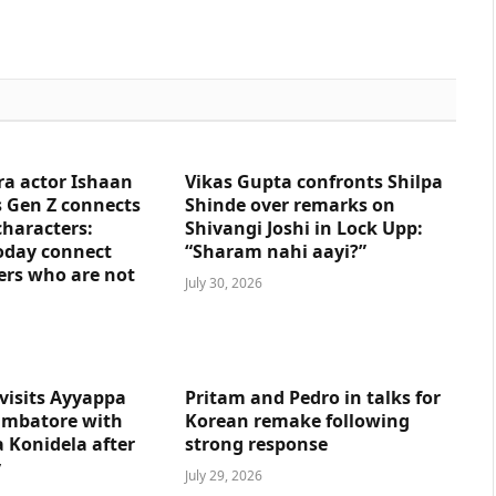
ra actor Ishaan
Vikas Gupta confronts Shilpa
 Gen Z connects
Shinde over remarks on
characters:
Shivangi Joshi in Lock Upp:
oday connect
“Sharam nahi aayi?”
ers who are not
July 30, 2026
visits Ayyappa
Pritam and Pedro in talks for
imbatore with
Korean remake following
 Konidela after
strong response
y
July 29, 2026