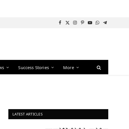
Facebook
X
Instagram
Pinterest
YouTube
WhatsApp
Telegram
(Twitter)
ws
Success Stories
More
LATEST ARTICLES