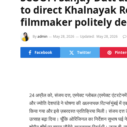
to direct Khalnayak R
filmmaker politely de
By
admin
May 28, 2026
Updated:
May 28, 2026
Facebook
Twitter
Pinter
24 अप्रैल को, संजय दत्त, एस्पेक्ट ग्लोबल (एस्पेक्ट एंटरटेनम
और ज्योति देशपांडे ने घोषणा की
खलनायक रिटर्न्स
मुंबई में 
किया गया और इसे ज़बरदस्त प्रतिक्रिया मिली। संजय दत्त
उत्साह बढ़ा दिया। चूँकि ओरिजिनल का निर्देशन सुभाष घई 
शोमैन शीर्ष पर वापस लौटेंगे
खलनायक
रिटर्न
भी। जल्द ही, सु