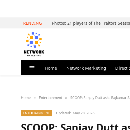
TRENDING
Home
Network Marketing
Direct 
Home
Entertainment
SCOOP: Sanjay Dutt asks Rajkumar San
»
»
Updated:
May 28, 2026
ENTERTAINMENT
SCOOP: Sanjay Dutt a