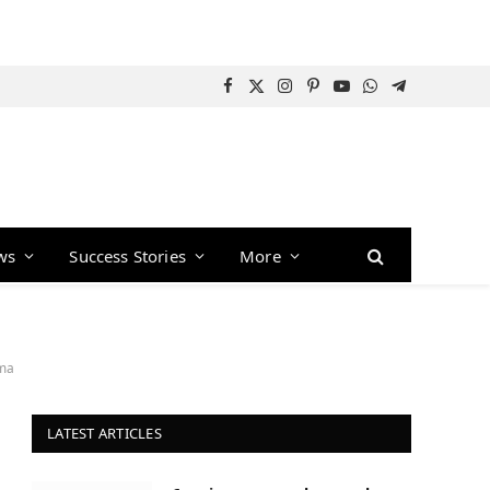
Facebook
X
Instagram
Pinterest
YouTube
WhatsApp
Telegram
(Twitter)
ws
Success Stories
More
ama
LATEST ARTICLES