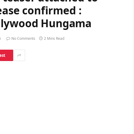
ease confirmed :
ollywood Hungama
6
No Comments
2 Mins Read
est