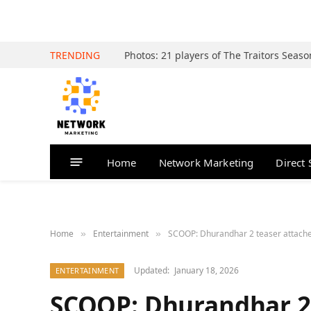
TRENDING
Home
Network Marketing
Direct 
Home
Entertainment
SCOOP: Dhurandhar 2 teaser attache
»
»
Updated:
January 18, 2026
ENTERTAINMENT
SCOOP: Dhurandhar 2 