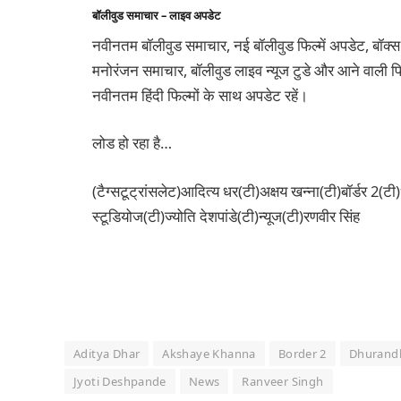
बॉलीवुड समाचार – लाइव अपडेट
नवीनतम बॉलीवुड समाचार, नई बॉलीवुड फिल्में अपडेट, बॉक्स
मनोरंजन समाचार, बॉलीवुड लाइव न्यूज टुडे और आने वाली फिल
नवीनतम हिंदी फिल्मों के साथ अपडेट रहें।
लोड हो रहा है…
(टैग्सटूट्रांसलेट)आदित्य धर(टी)अक्षय खन्ना(टी)बॉर्डर 2(टी)
स्टूडियोज(टी)ज्योति देशपांडे(टी)न्यूज(टी)रणवीर सिंह
Aditya Dhar
Akshaye Khanna
Border 2
Dhurand
Jyoti Deshpande
News
Ranveer Singh