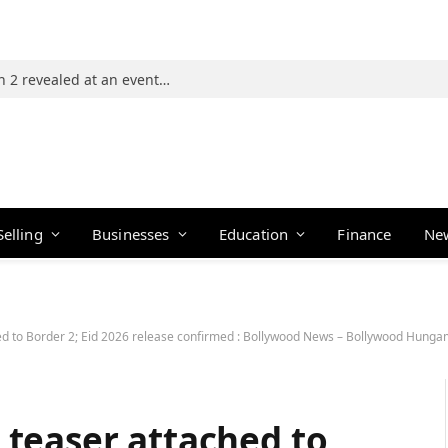
Photos: 21 players of The Traitors Season 2 revealed at an event in Mumbai
Selling
Businesses
Education
Finance
Ne
d to Border 2; Eid 2026 release confirmed : Bollywood News – Bollywood Hung
teaser attached to