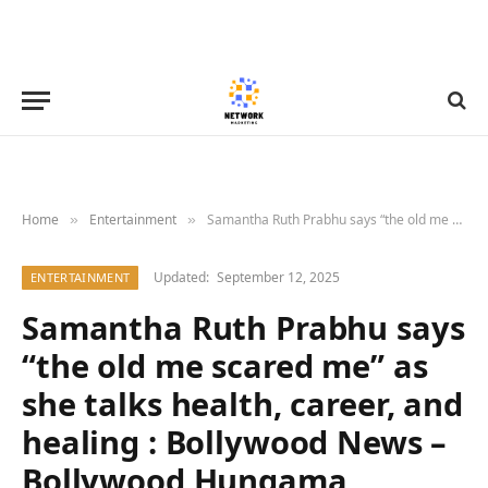
Home
Entertainment
Samantha Ruth Prabhu says “the old me scared me” as she talks health, career, and healing : Bollywood News – Bollywood Hungama
»
»
Updated:
September 12, 2025
ENTERTAINMENT
Samantha Ruth Prabhu says
“the old me scared me” as
she talks health, career, and
healing : Bollywood News –
Bollywood Hungama