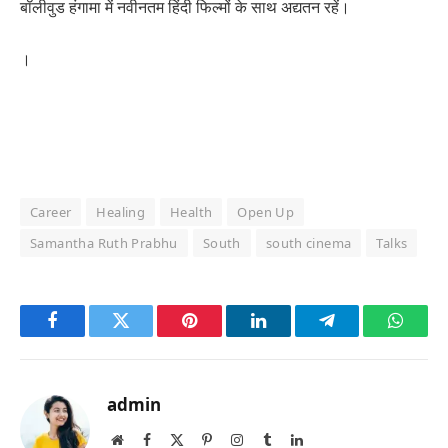
बॉलीवुड हंगामा में नवीनतम हिंदी फिल्मों के साथ अद्यतन रहें।
।
Career
Healing
Health
Open Up
Samantha Ruth Prabhu
South
south cinema
Talks
Facebook
Twitter
Pinterest
LinkedIn
Telegram
Whats
admin
Website
Facebook
X
Pinterest
Instagram
Tumblr
LinkedIn