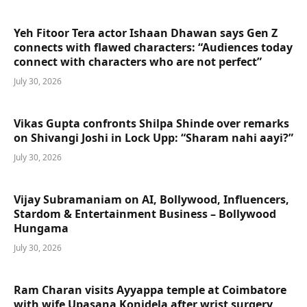
Yeh Fitoor Tera actor Ishaan Dhawan says Gen Z
connects with flawed characters: “Audiences today
connect with characters who are not perfect”
July 30, 2026
Vikas Gupta confronts Shilpa Shinde over remarks
on Shivangi Joshi in Lock Upp: “Sharam nahi aayi?”
July 30, 2026
Vijay Subramaniam on AI, Bollywood, Influencers,
Stardom & Entertainment Business – Bollywood
Hungama
July 30, 2026
Ram Charan visits Ayyappa temple at Coimbatore
with wife Upasana Konidela after wrist surgery