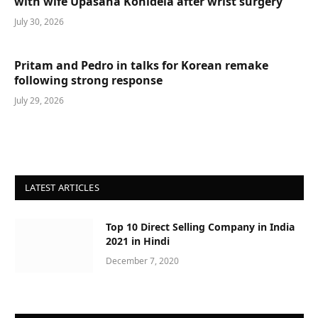
with wife Upasana Konidela after wrist surgery
July 30, 2026
Pritam and Pedro in talks for Korean remake
following strong response
July 29, 2026
LATEST ARTICLES
Top 10 Direct Selling Company in India
2021 in Hindi
December 7, 2020