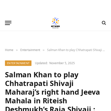
Home
Entertainment
Salman Khan to play Chhatrapati Shivaji Maharaj’s right hand Jeeva Mahala in Riteish Deshmukh’s Raja Shivaji : Bollywood News – Bollywood Hungama
»
»
Updated:
November 5, 2025
ENTERTAINMENT
Salman Khan to play
Chhatrapati Shivaji
Maharaj’s right hand Jeeva
Mahala in Riteish
Deshmukh’s Raja Shivaji :