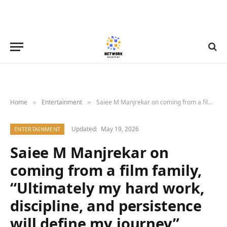
Home
Entertainment
Saiee M Manjrekar on coming from a film family, “Ultimately my hard work, discipline, and persistence will define my journey”
»
»
Updated:
May 19, 2026
ENTERTAINMENT
Saiee M Manjrekar on
coming from a film family,
“Ultimately my hard work,
discipline, and persistence
will define my journey”