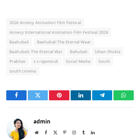
2026 Annecy Animation Film Festival
Annecy International Animation Film Festival 2026
Baahubali
Baahubali The Eternal Waar
Baahubali: The Eternal War
Bahubali
Ishan Shukla
Prabhas
s s rajamouli
Social Media
South
south cinema
Facebook
Twitter
Pinterest
LinkedIn
Telegram
Whats
admin
Website
Facebook
X
Pinterest
Instagram
Tumblr
LinkedIn
(Twitter)