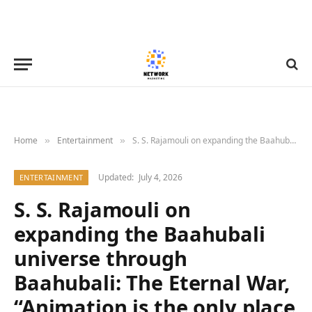
Home
Entertainment
S. S. Rajamouli on expanding the Baahubali universe through Baahubali: The Eternal War, “Animation is the only place where you can do justice to that description”
»
»
Updated:
July 4, 2026
ENTERTAINMENT
S. S. Rajamouli on
expanding the Baahubali
universe through
Baahubali: The Eternal War,
“Animation is the only place