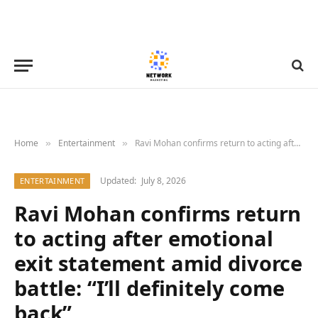
Home
Entertainment
Ravi Mohan confirms return to acting after emotional exit statement amid divorce battle: “I’ll definitely come back”
»
»
Updated:
July 8, 2026
ENTERTAINMENT
Ravi Mohan confirms return
to acting after emotional
exit statement amid divorce
battle: “I’ll definitely come
back”