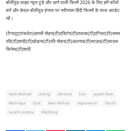
बॉलीवुड लाइव न्यूज टुडे और आने वाली फिल्में 2026 के लिए हमें फॉलो
करें और केवल बॉलीवुड हंगामा पर नवीनतम हिंदी फिल्मों के साथ अपडेट
रहें।
(टैग्सटूट्रांसलेट)आरती मोहन(टी)एक्टिंग(टी)तलाक(टी)एग्जिट(टी)जयम
रवि(टी)शादी(टी)छोड़ना(टी)रवि मोहन(टी)अलगाव(टी)साउथ(टी)साउथ
सिनेमा(टी)शादी
Aarti Mohan
acting
Divorce
Exit
Jayam Ravi
Marriage
Quit
Ravi Mohan
Separation
South
south cinema
Wedding