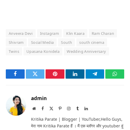
Anveera Devi
Instagram
Klin Kaara
Ram Charan
Shivram
Social Media
South
south cinema
Twins
Upasana Konidela
Wedding Anniversary
Facebook
Twitter
Pinterest
LinkedIn
Telegram
Whats
admin
Website
Facebook
X
Pinterest
Instagram
Tumblr
LinkedIn
(Twitter)
Kritika Parate | Blogger | YouTuber,Hello Guys,
मेरा नाम Kritika Parate हैं । मैं एक ब्लॉगर और youtuber हूं