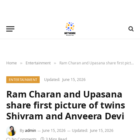
Home
Entertainment
Ram Charan and Upasana share first picture of twins Shivram and Anveera Devi
»
»
Updated:
June 15, 2026
ENTERTAINMENT
Ram Charan and Upasana
share first picture of twins
Shivram and Anveera Devi
By
admin
June 15, 2026
Updated:
June 15, 2026
No Comments
3 Mins Read