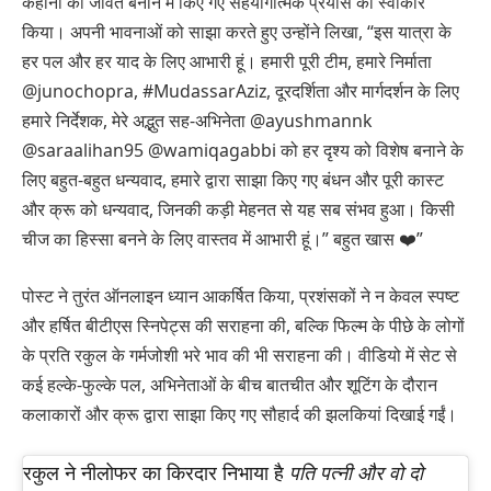
कहानी को जीवंत बनाने में किए गए सहयोगात्मक प्रयास को स्वीकार
किया। अपनी भावनाओं को साझा करते हुए उन्होंने लिखा, “इस यात्रा के
हर पल और हर याद के लिए आभारी हूं। हमारी पूरी टीम, हमारे निर्माता
@junochopra, #MudassarAziz, दूरदर्शिता और मार्गदर्शन के लिए
हमारे निर्देशक, मेरे अद्भुत सह-अभिनेता @ayushmannk
@saraalihan95 @wamiqagabbi को हर दृश्य को विशेष बनाने के
लिए बहुत-बहुत धन्यवाद, हमारे द्वारा साझा किए गए बंधन और पूरी कास्ट
और क्रू को धन्यवाद, जिनकी कड़ी मेहनत से यह सब संभव हुआ। किसी
चीज का हिस्सा बनने के लिए वास्तव में आभारी हूं।” बहुत खास ❤️”
पोस्ट ने तुरंत ऑनलाइन ध्यान आकर्षित किया, प्रशंसकों ने न केवल स्पष्ट
और हर्षित बीटीएस स्निपेट्स की सराहना की, बल्कि फिल्म के पीछे के लोगों
के प्रति रकुल के गर्मजोशी भरे भाव की भी सराहना की। वीडियो में सेट से
कई हल्के-फुल्के पल, अभिनेताओं के बीच बातचीत और शूटिंग के दौरान
कलाकारों और क्रू द्वारा साझा किए गए सौहार्द की झलकियां दिखाई गईं।
रकुल ने नीलोफर का किरदार निभाया है
पति पत्नी और वो दो