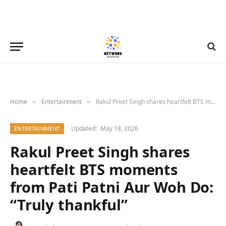
Home
Entertainment
Rakul Preet Singh shares heartfelt BTS moments from Pati Patni Aur Woh Do: “Truly thankful”
»
»
Updated:
May 18, 2026
ENTERTAINMENT
Rakul Preet Singh shares
heartfelt BTS moments
from Pati Patni Aur Woh Do:
“Truly thankful”