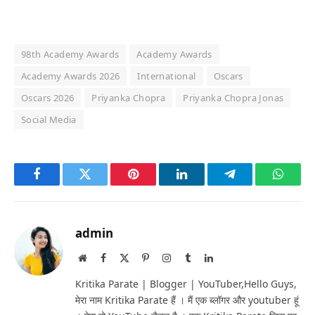
98th Academy Awards
Academy Awards
Academy Awards 2026
International
Oscars
Oscars 2026
Priyanka Chopra
Priyanka Chopra Jonas
Social Media
Facebook
Twitter
Pinterest
LinkedIn
Telegram
Whats
admin
Website
Facebook
X
Pinterest
Instagram
Tumblr
LinkedIn
(Twitter)
Kritika Parate | Blogger | YouTuber,Hello Guys,
मेरा नाम Kritika Parate हैं । मैं एक ब्लॉगर और youtuber हूं