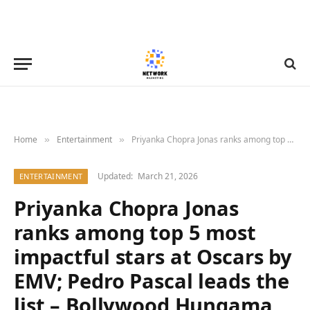
Home
Entertainment
Priyanka Chopra Jonas ranks among top 5 most impactful stars at Oscars by EMV; Pedro Pascal leads the list – Bollywood Hungama
»
»
Updated:
March 21, 2026
ENTERTAINMENT
Priyanka Chopra Jonas
ranks among top 5 most
impactful stars at Oscars by
EMV; Pedro Pascal leads the
list – Bollywood Hungama