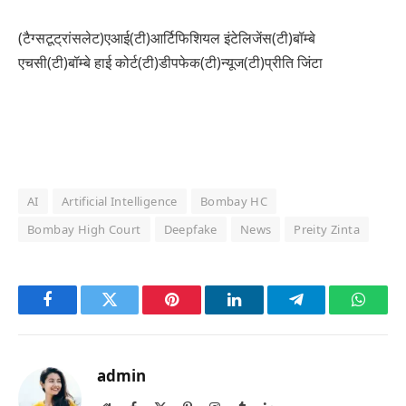
(टैग्सटूट्रांसलेट)एआई(टी)आर्टिफिशियल इंटेलिजेंस(टी)बॉम्बे
एचसी(टी)बॉम्बे हाई कोर्ट(टी)डीपफेक(टी)न्यूज(टी)प्रीति जिंटा
AI
Artificial Intelligence
Bombay HC
Bombay High Court
Deepfake
News
Preity Zinta
Facebook
Twitter
Pinterest
LinkedIn
Telegram
Whats
admin