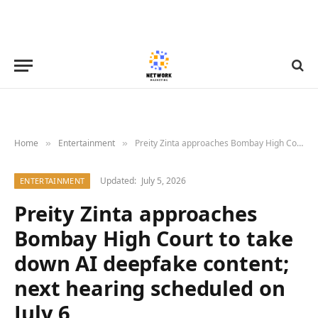
Home
Entertainment
Preity Zinta approaches Bombay High Court to take down AI deepfake content; next hearing scheduled on July 6
»
»
Updated:
July 5, 2026
ENTERTAINMENT
Preity Zinta approaches
Bombay High Court to take
down AI deepfake content;
next hearing scheduled on
July 6