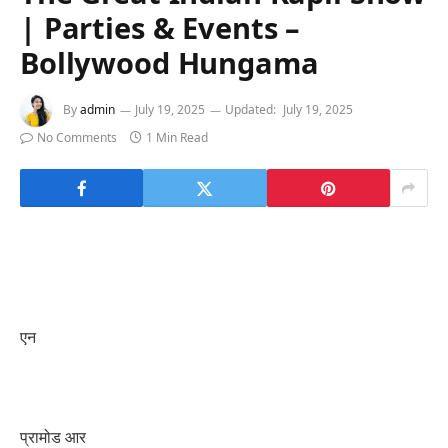
| Parties & Events –
Bollywood Hungama
By
admin
July 19, 2025
Updated:
July 19, 2025
No Comments
1 Min Read
एन
प्रामोड आर