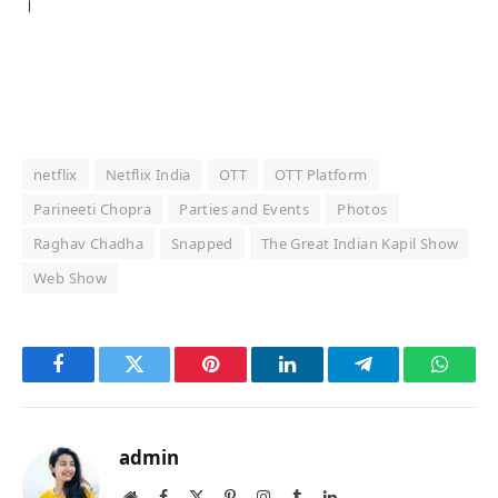
।
netflix
Netflix India
OTT
OTT Platform
Parineeti Chopra
Parties and Events
Photos
Raghav Chadha
Snapped
The Great Indian Kapil Show
Web Show
Facebook
Twitter
Pinterest
LinkedIn
Telegram
Whats
admin
Website
Facebook
X
Pinterest
Instagram
Tumblr
LinkedIn