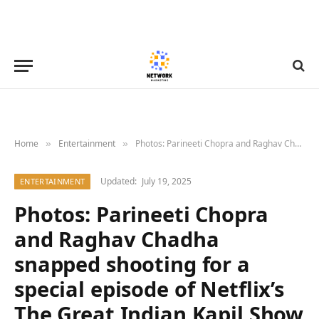
Home
Entertainment
Photos: Parineeti Chopra and Raghav Chadha snapped shooting for a special episode of Netflix’s The Great Indian Kapil Show | Parties & Events – Bollywood Hungama
»
»
Updated:
July 19, 2025
ENTERTAINMENT
Photos: Parineeti Chopra
and Raghav Chadha
snapped shooting for a
special episode of Netflix’s
The Great Indian Kapil Show