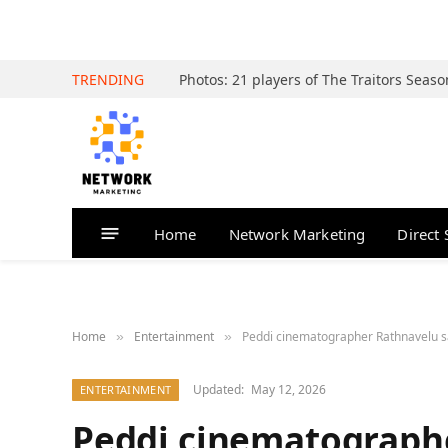
TRENDING
Home
Network Marketing
Direct 
Home
Entertainment
Peddi cinematographer Rathnavelu say
»
»
Updated:
May 12, 2026
ENTERTAINMENT
Peddi cinematograph