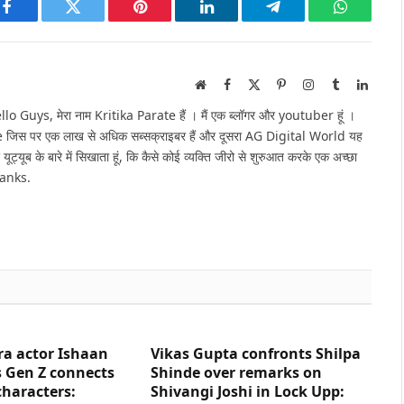
Facebook
Twitter
Pinterest
LinkedIn
Telegram
WhatsAp
Website
Facebook
X
Pinterest
Instagram
Tumblr
Linked
(Twitter)
Guys, मेरा नाम Kritika Parate हैं । मैं एक ब्लॉगर और youtuber हूं ।
e जिस पर एक लाख से अधिक सब्सक्राइबर हैं और दूसरा AG Digital World यह
 यूट्यूब के बारे में सिखाता हूं, कि कैसे कोई व्यक्ति जीरो से शुरुआत करके एक अच्छा
hanks.
ra actor Ishaan
Vikas Gupta confronts Shilpa
 Gen Z connects
Shinde over remarks on
characters:
Shivangi Joshi in Lock Upp: