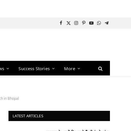
Facebook
X
Instagram
Pinterest
YouTube
WhatsApp
Telegram
(Twitter)
ws
Success Stories
More
ch in Bhopal
LATEST ARTICLES