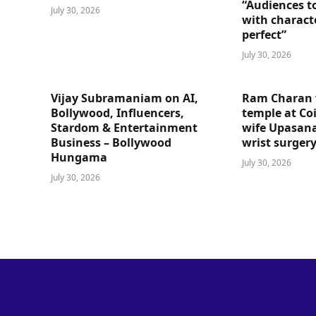
“Audiences t
July 30, 2026
with charact
perfect”
July 30, 2026
Vijay Subramaniam on AI,
Ram Charan 
Bollywood, Influencers,
temple at Co
Stardom & Entertainment
wife Upasana
Business – Bollywood
wrist surger
Hungama
July 30, 2026
July 30, 2026