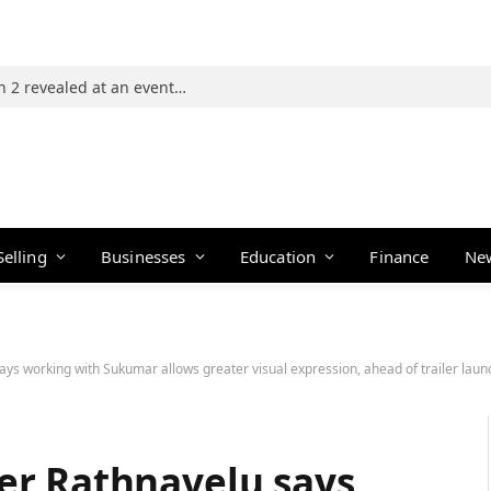
Photos: 21 players of The Traitors Season 2 revealed at an event in Mumbai
Selling
Businesses
Education
Finance
Ne
s working with Sukumar allows greater visual expression, ahead of trailer laun
er Rathnavelu says