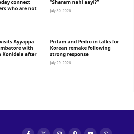
oday connect
“Sharam nahi aayi?”
ers who are not
July 30, 2026
visits Ayyappa
Pritam and Pedro in talks for
imbatore with
Korean remake following
 Konidela after
strong response
y
July 29, 2026