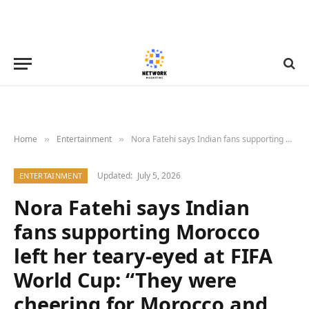
Home
Entertainment
Nora Fatehi says Indian fans supporting Morocco left her teary-eyed at FIFA World Cup: “They were cheering for Morocco and they hugged me”
»
»
Updated:
July 5, 2026
ENTERTAINMENT
Nora Fatehi says Indian
fans supporting Morocco
left her teary-eyed at FIFA
World Cup: “They were
cheering for Morocco and