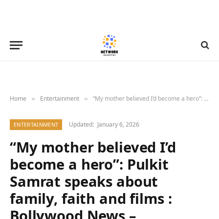
Home
Entertainment
“My mother believed I’d become a hero”: Pulkit Samrat speaks about family, faith and films : Bollywood News – Bollywood Hungama
»
»
Updated:
January 6, 2026
ENTERTAINMENT
“My mother believed I’d
become a hero”: Pulkit
Samrat speaks about
family, faith and films :
Bollywood News –