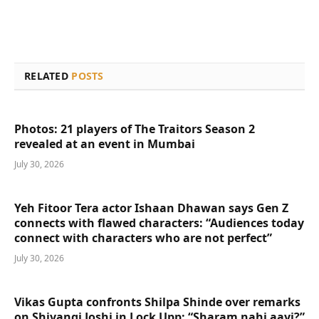
RELATED
POSTS
Photos: 21 players of The Traitors Season 2
revealed at an event in Mumbai
July 30, 2026
Yeh Fitoor Tera actor Ishaan Dhawan says Gen Z
connects with flawed characters: “Audiences today
connect with characters who are not perfect”
July 30, 2026
Vikas Gupta confronts Shilpa Shinde over remarks
on Shivangi Joshi in Lock Upp: “Sharam nahi aayi?”