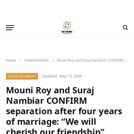
Home
Entertainment
Mouni Roy and Suraj Nambiar CONFIRM separation after four years of marriage: “We will cherish our friendship”
»
»
Updated:
May 15, 2026
ENTERTAINMENT
Mouni Roy and Suraj
Nambiar CONFIRM
separation after four years
of marriage: “We will
cherish our friendship”