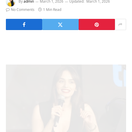
By
admin
March 1, 2026
Updated:
March 1, 2026
No Comments
1 Min Read