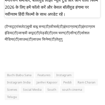
मनोरंजन समाचार, बॉलीवुड लाइव न्यूज टुडे और आने वाली फिल्में
2026 के लिए हमें फॉलो करें और केवल बॉलीवुड हंगामा पर
नवीनतम हिंदी फिल्मों के साथ अपडेट रहें।
(टैग्सटूट्रांसलेट)बुची बाबू सना(टी)फीचर्स(टी)इंस्टाग्राम(टी)इंस्टाग्राम
इंडिया(टी)जान्हवी कपूर(टी)पेड्डी(टी)राम चरण(टी)सीन(टी)सोशल
मीडिया(टी)साउथ(टी)साउथ सिनेमा(टी)तेलुगु
Buchi Babu Sana
Features
Instagram
Instagram India
Janhvi Kapoor
Peddi
Ram Charan
Scenes
Social Media
South
south cinema
Telugu