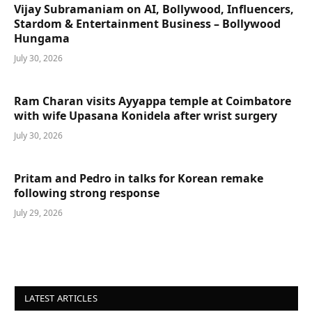
Vijay Subramaniam on AI, Bollywood, Influencers,
Stardom & Entertainment Business – Bollywood
Hungama
July 30, 2026
Ram Charan visits Ayyappa temple at Coimbatore
with wife Upasana Konidela after wrist surgery
July 30, 2026
Pritam and Pedro in talks for Korean remake
following strong response
July 29, 2026
LATEST ARTICLES