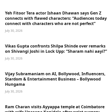
Yeh Fitoor Tera actor Ishaan Dhawan says Gen Z
connects with flawed characters: “Audiences today
connect with characters who are not perfect”
July 30, 2026
Vikas Gupta confronts Shilpa Shinde over remarks
on Shivangi Joshi in Lock Upp: “Sharam nahi aayi?”
July 30, 2026
Vijay Subramaniam on AI, Bollywood, Influencers,
Stardom & Entertainment Business – Bollywood
Hungama
July 30, 2026
Ram Charan visits Ayyappa temple at Coimbatore
with wife Upasana Konidela after wrist surgery