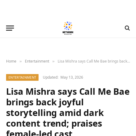
Home
Entertainment
Lisa Mishra says Call Me Bae brings back joyful storytelling amid dark content trend; praises female-led cast
»
»
Updated:
May 13, 2026
ENTERTAINMENT
Lisa Mishra says Call Me Bae
brings back joyful
storytelling amid dark
content trend; praises
female-led cast