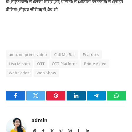
बा(टी)फीचर्स(टी)लिसा मिश्रा(टी)ओटीटी(टी)ओटीटी प्लेटफॉर्म(टी)प्राइम
वीडियो(टी)वेब सीरीज(टी)वेब शो
amazon prime video
Call Me Bae
Features
Lisa Mishra
OTT
OTT Platform
Prime Video
Web Series
Web Show
Facebook
Twitter
Pinterest
LinkedIn
Telegram
Whats
admin
Website
Facebook
X
Pinterest
Instagram
Tumblr
LinkedIn