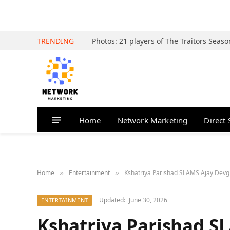
TRENDING
Home
Network Marketing
Direct 
Home
Entertainment
Kshatriya Parishad SLAMS Ajay Devgn
»
»
Updated:
June 30, 2026
ENTERTAINMENT
Kshatriya Parishad S