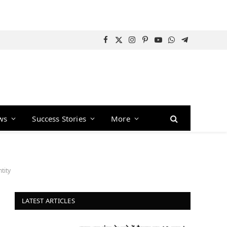
Facebook
X
Instagram
Pinterest
YouTube
WhatsApp
Telegram
(Twitter)
ws
Success Stories
More
tity
LATEST ARTICLES