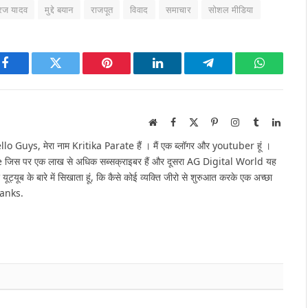
रज यादव
मुद्दे बयान
राजपूत
विवाद
समाचार
सोशल मीडिया
Facebook
Twitter
Pinterest
LinkedIn
Telegram
WhatsAp
Website
Facebook
X
Pinterest
Instagram
Tumblr
Linked
(Twitter)
Guys, मेरा नाम Kritika Parate हैं । मैं एक ब्लॉगर और youtuber हूं ।
e जिस पर एक लाख से अधिक सब्सक्राइबर हैं और दूसरा AG Digital World यह
 यूट्यूब के बारे में सिखाता हूं, कि कैसे कोई व्यक्ति जीरो से शुरुआत करके एक अच्छा
hanks.