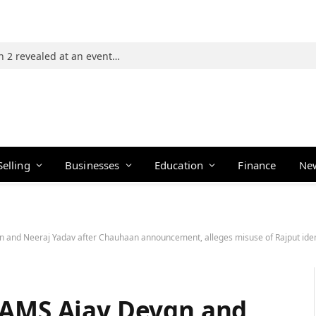
Photos: 21 players of The Traitors Season 2 revealed at an event in Mumbai
Selling
Businesses
Education
Finance
Ne
 and Neeraj Yadav after Chauhaan announcement, alleges misuse of Rajput iden
LAMS Ajay Devgn and