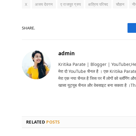
X
अजय देवगन
ए राजपूत ग्रुप
क्षत्रिय परिषद
चौहान
नी
SHARE.
admin
Kritika Parate | Blogger | YouTuber,Hello 
मेरा दो YouTube चैनल है । एक Kritika Parat
मेरा एक नया चैनल है जिस पर मैं लोगों को ब्लॉगिंग और
खासा यूट्यूब चैनल और वेबसाइट बना सकता है ।T
RELATED
POSTS