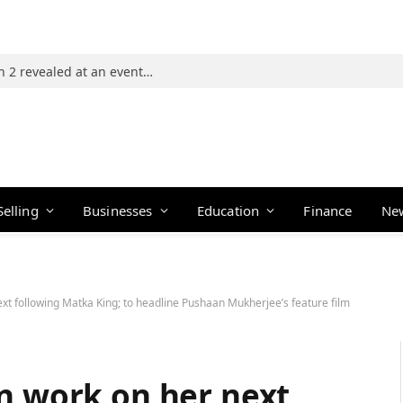
Photos: 21 players of The Traitors Season 2 revealed at an event in Mumbai
Selling
Businesses
Education
Finance
Ne
ext following Matka King; to headline Pushaan Mukherjee’s feature film
n work on her next