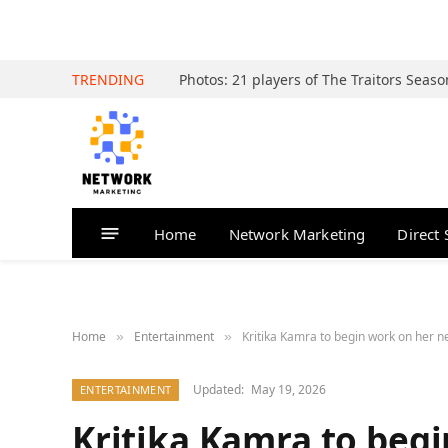
TRENDING
Home
Network Marketing
Direct 
Home
Entertainment
Kritika Kamra to begin work on her n
»
»
Updated:
May 19, 2026
ENTERTAINMENT
Kritika Kamra to begi