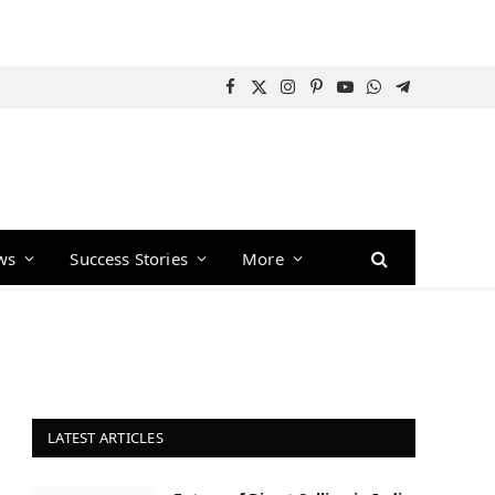
Facebook
X
Instagram
Pinterest
YouTube
WhatsApp
Telegram
(Twitter)
ws
Success Stories
More
LATEST ARTICLES