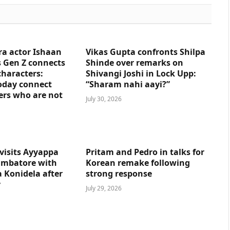
ra actor Ishaan
Vikas Gupta confronts Shilpa
 Gen Z connects
Shinde over remarks on
characters:
Shivangi Joshi in Lock Upp:
oday connect
“Sharam nahi aayi?”
ers who are not
July 30, 2026
visits Ayyappa
Pritam and Pedro in talks for
imbatore with
Korean remake following
 Konidela after
strong response
y
July 29, 2026