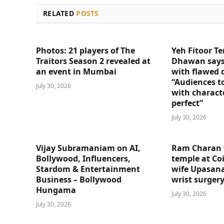
RELATED
POSTS
Photos: 21 players of The
Yeh Fitoor Te
Traitors Season 2 revealed at
Dhawan says
an event in Mumbai
with flawed 
“Audiences t
July 30, 2026
with charact
perfect”
July 30, 2026
Vijay Subramaniam on AI,
Ram Charan 
Bollywood, Influencers,
temple at Co
Stardom & Entertainment
wife Upasana
Business – Bollywood
wrist surger
Hungama
July 30, 2026
July 30, 2026