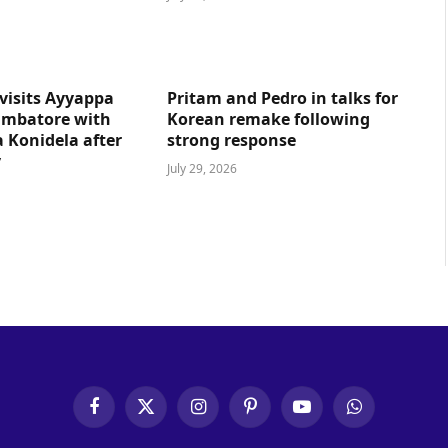
visits Ayyappa
Pritam and Pedro in talks for
imbatore with
Korean remake following
 Konidela after
strong response
y
July 29, 2026
Facebook
X
Instagram
Pinterest
YouTube
WhatsApp
(Twitter)