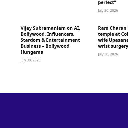
perfect”
July 30, 2026
Vijay Subramaniam on AI,
Ram Charan 
Bollywood, Influencers,
temple at Co
Stardom & Entertainment
wife Upasana
Business – Bollywood
wrist surger
Hungama
July 30, 2026
July 30, 2026