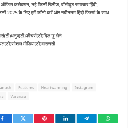
 ऑफिस कलेक्शन, नई फिल्में रिलीज, बॉलीवुड समाचार हिंदी,
्में 2025 के लिए हमें फॉलो करें और नवीनतम हिंदी फिल्मों के साथ
र्स(टी)धनुष(टी)फीचर्स(टी)दिल छू लेने
टी)पल(टी)सोशल मीडिया(टी)वाराणसी
anush
Features
Heartwarming
Instagram
ia
Varanasi
Facebook
Twitter
Pinterest
LinkedIn
Telegram
WhatsAp