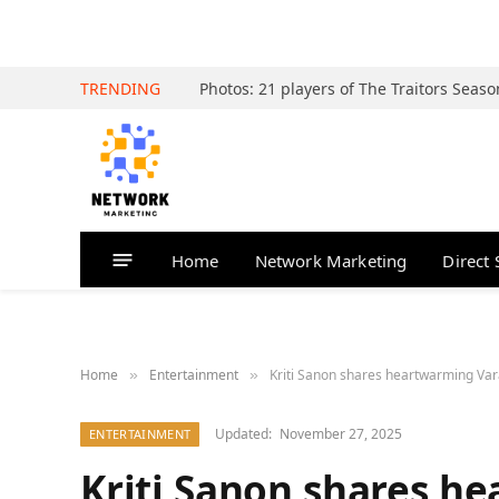
TRENDING
Home
Network Marketing
Direct 
Home
Entertainment
Kriti Sanon shares heartwarming Va
»
»
Updated:
November 27, 2025
ENTERTAINMENT
Kriti Sanon shares h