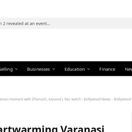
Photos: 21 players of The Traitors Season 2 revealed at an event in Mumbai
Selling
Businesses
Education
Finance
Ne
ranasi moment with Dhanush, Aanand L Rai; watch : Bollywood News – Bollywoo
eartwarming Varanasi