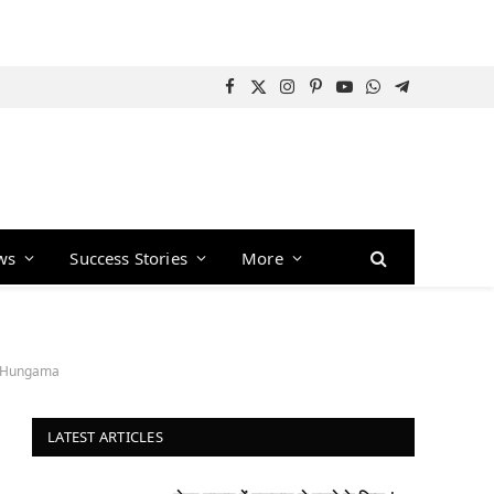
Facebook
X
Instagram
Pinterest
YouTube
WhatsApp
Telegram
(Twitter)
ws
Success Stories
More
d Hungama
LATEST ARTICLES