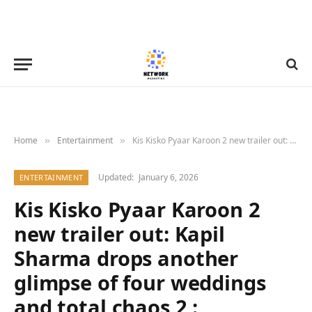
Home
Entertainment
Kis Kisko Pyaar Karoon 2 new trailer out: Kapil Sharma drops another glimpse of four weddings and total chaos 2 : Bollywood News – Bollywood Hungama
»
»
Updated:
January 6, 2026
ENTERTAINMENT
Kis Kisko Pyaar Karoon 2
new trailer out: Kapil
Sharma drops another
glimpse of four weddings
and total chaos 2 :