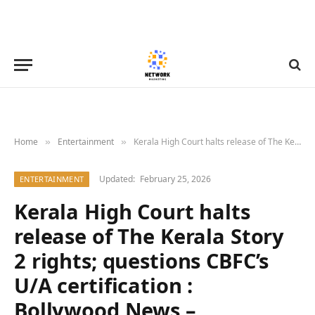
Home
Entertainment
Kerala High Court halts release of The Kerala Story 2 rights; questions CBFC’s U/A certification : Bollywood News – Bollywood Hungama
»
»
Updated:
February 25, 2026
ENTERTAINMENT
Kerala High Court halts
release of The Kerala Story
2 rights; questions CBFC’s
U/A certification :
Bollywood News –