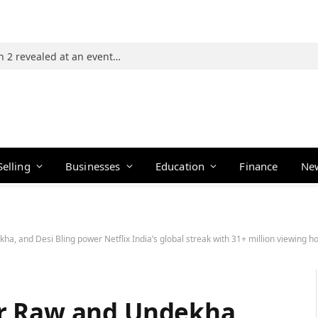
Photos: 21 players of The Traitors Season 2 revealed at an event in Mumbai
Selling
Businesses
Education
Finance
Ne
, and Desi Bling power Netflix India’s global streak with 31+ million viewing 
r Raw and Undekha,