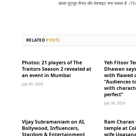
खासा यूट्यूब चैनल और वेबसाइट बना सकता है ।T
RELATED
POSTS
Photos: 21 players of The
Yeh Fitoor Te
Traitors Season 2 revealed at
Dhawan says
an event in Mumbai
with flawed 
“Audiences t
July 30, 2026
with charact
perfect”
July 30, 2026
Vijay Subramaniam on AI,
Ram Charan 
Bollywood, Influencers,
temple at Co
Stardom & Entertainment
wife Upasana