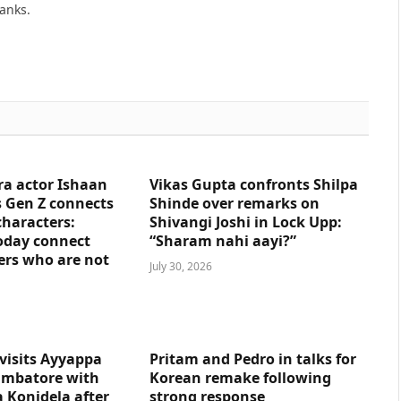
hanks.
ra actor Ishaan
Vikas Gupta confronts Shilpa
 Gen Z connects
Shinde over remarks on
characters:
Shivangi Joshi in Lock Upp:
oday connect
“Sharam nahi aayi?”
ers who are not
July 30, 2026
visits Ayyappa
Pritam and Pedro in talks for
imbatore with
Korean remake following
 Konidela after
strong response