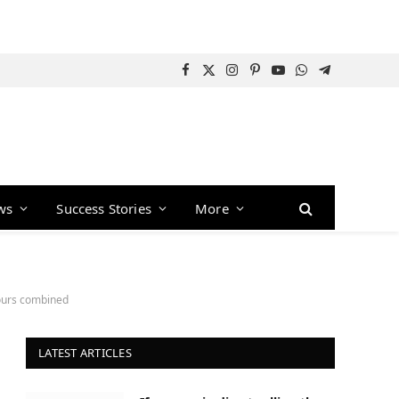
Facebook
X
Instagram
Pinterest
YouTube
WhatsApp
Telegram
(Twitter)
ws
Success Stories
More
hours combined
LATEST ARTICLES