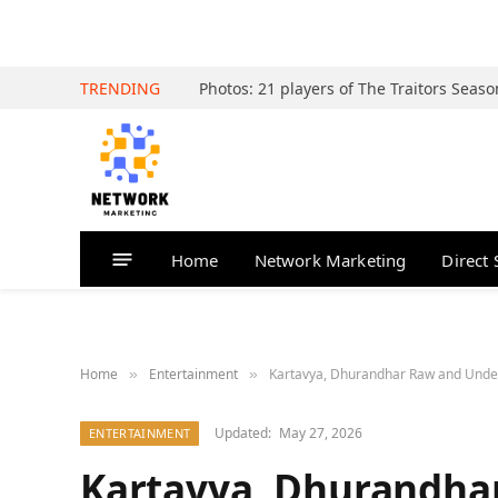
TRENDING
Home
Network Marketing
Direct 
Home
Entertainment
Kartavya, Dhurandhar Raw and Undekha
»
»
Updated:
May 27, 2026
ENTERTAINMENT
Kartavya, Dhurandha