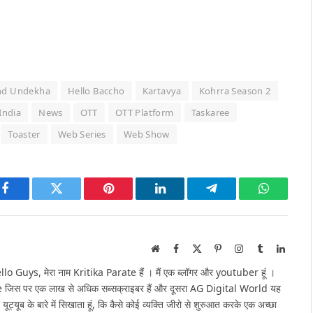
nd Undekha
Hello Baccho
Kartavya
Kohrra Season 2
 India
News
OTT
OTT Platform
Taskaree
Toaster
Web Series
Web Show
Facebook
Twitter
Pinterest
LinkedIn
Telegram
WhatsAp
Website
Facebook
X
Pinterest
Instagram
Tumblr
Linked
(Twitter)
Guys, मेरा नाम Kritika Parate हैं । मैं एक ब्लॉगर और youtuber हूं ।
e जिस पर एक लाख से अधिक सब्सक्राइबर हैं और दूसरा AG Digital World यह
 यूट्यूब के बारे में सिखाता हूं, कि कैसे कोई व्यक्ति जीरो से शुरुआत करके एक अच्छा