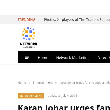
TRENDING
Home
Network Marketing
Direct 
Home
Entertainment
Karan Johar urges fans to support Al
»
»
Updated:
July 4, 2026
ENTERTAINMENT
Karan Johar urges fan