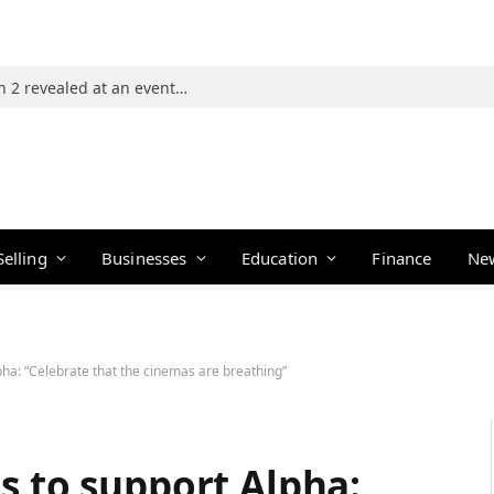
Photos: 21 players of The Traitors Season 2 revealed at an event in Mumbai
Selling
Businesses
Education
Finance
Ne
pha: “Celebrate that the cinemas are breathing”
s to support Alpha: