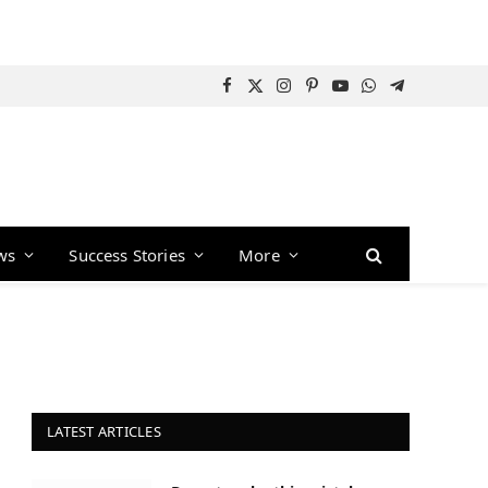
Facebook
X
Instagram
Pinterest
YouTube
WhatsApp
Telegram
(Twitter)
ws
Success Stories
More
LATEST ARTICLES