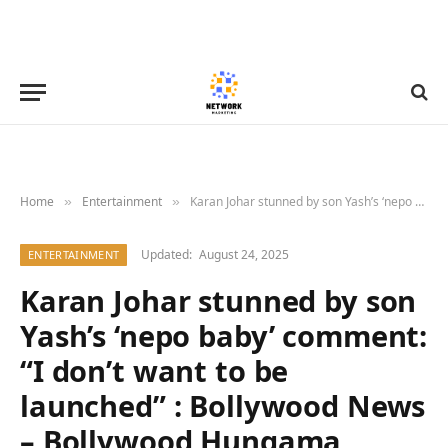
Home
Entertainment
Karan Johar stunned by son Yash’s ‘nepo baby’ comment: “I don’t want to be launched” : Bollywood News – Bollywood Hungama
»
»
Updated:
August 24, 2025
ENTERTAINMENT
Karan Johar stunned by son
Yash’s ‘nepo baby’ comment:
“I don’t want to be
launched” : Bollywood News
– Bollywood Hungama