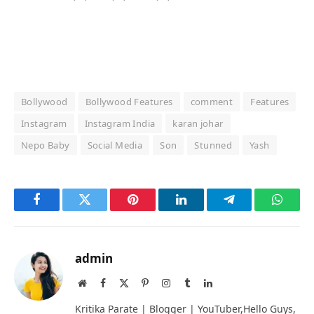
Bollywood
Bollywood Features
comment
Features
Instagram
Instagram India
karan johar
Nepo Baby
Social Media
Son
Stunned
Yash
Facebook
Twitter
Pinterest
LinkedIn
Telegram
Whats
admin
Website
Facebook
X
Pinterest
Instagram
Tumblr
LinkedIn
(Twitter)
Kritika Parate | Blogger | YouTuber,Hello Guys,