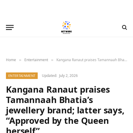
Home
Entertainment
Kangana Ranaut praises Tamannaah Bhatia’s jewellery brand; latter says, “Approved by the Queen herself”
»
»
Updated:
July 2, 2026
ENTERTAINMENT
Kangana Ranaut praises
Tamannaah Bhatia’s
jewellery brand; latter says,
“Approved by the Queen
herself”