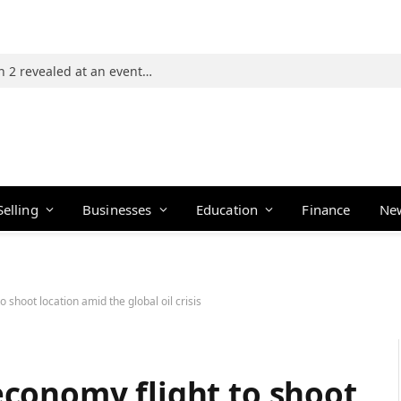
Photos: 21 players of The Traitors Season 2 revealed at an event in Mumbai
Selling
Businesses
Education
Finance
Ne
shoot location amid the global oil crisis
conomy flight to shoot