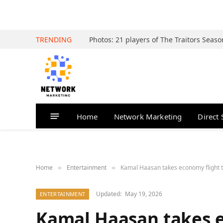
TRENDING
Home
Network Marketing
Direct 
Home
Entertainment
Kamal Haasan takes economy flight to 
»
»
Updated:
May 19, 2026
ENTERTAINMENT
Kamal Haasan takes e