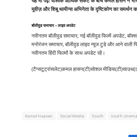
यह भी पढ़ें: वैश्विक आर्थिक संकट के बीच कमल हासन ने भारती
मूवीज़ और शिबू थामीन्स अभिनेता के दृष्टिकोण का समर्थन करत
बॉलीवुड समाचार – लाइव अपडेट
नवीनतम बॉलीवुड समाचार, नई बॉलीवुड फिल्में अपडेट, बॉक्स
मनोरंजन समाचार, बॉलीवुड लाइव न्यूज टुडे और आने वाली फिल
नवीनतम हिंदी फिल्मों के साथ अपडेट रहें।
(टैग्सटूट्रांसलेट)कमल हासन(टी)सोशल मीडिया(टी)साउथ(टी
Kamal Haasan
Social Media
South
south cinem