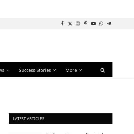
Facebook
X
Instagram
Pinterest
YouTube
WhatsApp
Telegram
(Twitter)
ws
Success Stories
More
LATEST ARTICLES