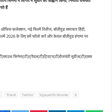
य सिनेमा में लागत में सुधार का आह्वान किया; निर्माता वैजयंती
े हैं
 ऑफिस कलेक्शन, नई फिल्में रिलीज, बॉलीवुड समाचार हिंदी,
्में 2026 के लिए हमें फॉलो करें और केवल बॉलीवुड हंगामा पर
)साउथ सिनेमा(टी)ट्रैवल(टी)ट्विटर(टी)वैजयंती मूवीज(टी)एक्स
a
Travel
Twitter
Vyjayanthi Movies
X