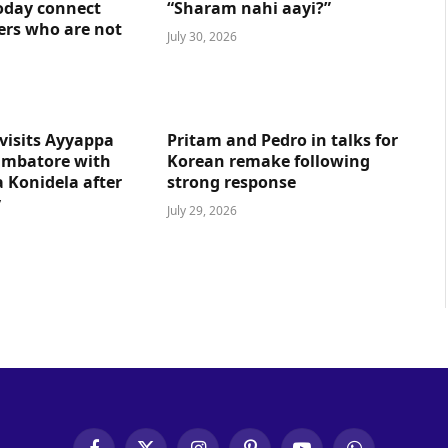
oday connect
“Sharam nahi aayi?”
ers who are not
July 30, 2026
visits Ayyappa
Pritam and Pedro in talks for
imbatore with
Korean remake following
 Konidela after
strong response
y
July 29, 2026