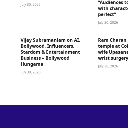
“Audiences t
July 30, 2026
with charact
perfect”
July 30, 2026
Vijay Subramaniam on AI,
Ram Charan 
Bollywood, Influencers,
temple at Co
Stardom & Entertainment
wife Upasana
Business – Bollywood
wrist surger
Hungama
July 30, 2026
July 30, 2026