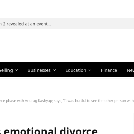
Photos: 21 players of The Traitors Season 2 revealed at an event in Mumbai
Selling
Businesses
Education
Finance
Ne
orce phase with Anurag Kashyap; says, “It was hurtful to see the other person 
s emotional divorce