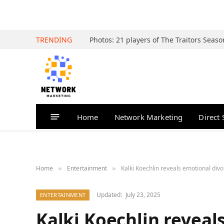
TRENDING
Home
Network Marketing
Direct 
Home
Entertainment
Kalki Koechlin reveals emotional div
»
»
Updated:
July 23, 2025
ENTERTAINMENT
Kalki Koechlin reveal