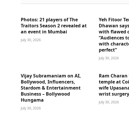
Photos: 21 players of The
Yeh Fitoor Te
Traitors Season 2 revealed at
Dhawan says
an event in Mumbai
with flawed 
“Audiences t
July 30, 2026
with charact
perfect”
July 30, 2026
Vijay Subramaniam on AI,
Ram Charan 
Bollywood, Influencers,
temple at Co
Stardom & Entertainment
wife Upasana
Business – Bollywood
wrist surger
Hungama
July 30, 2026
July 30, 2026