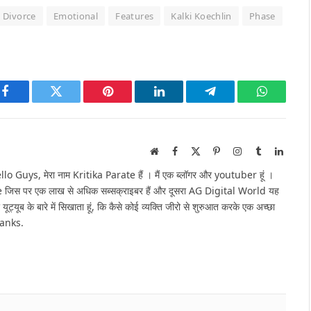
Divorce
Emotional
Features
Kalki Koechlin
Phase
Facebook
Twitter
Pinterest
LinkedIn
Telegram
WhatsAp
Website
Facebook
X
Pinterest
Instagram
Tumblr
Linked
(Twitter)
Guys, मेरा नाम Kritika Parate हैं । मैं एक ब्लॉगर और youtuber हूं ।
e जिस पर एक लाख से अधिक सब्सक्राइबर हैं और दूसरा AG Digital World यह
 यूट्यूब के बारे में सिखाता हूं, कि कैसे कोई व्यक्ति जीरो से शुरुआत करके एक अच्छा
hanks.