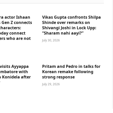
ra actor Ishaan
Vikas Gupta confronts Shilpa
 Gen Z connects
Shinde over remarks on
characters:
Shivangi Joshi in Lock Upp:
oday connect
“Sharam nahi aayi?”
ers who are not
July 30, 2026
visits Ayyappa
Pritam and Pedro in talks for
imbatore with
Korean remake following
 Konidela after
strong response
y
July 29, 2026