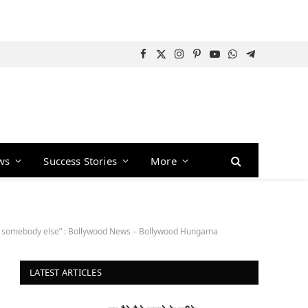
Facebook
X
Instagram
Pinterest
YouTube
WhatsApp
Telegram
(Twitter)
ws
Success Stories
More
with somebody else” : Bollywood News – Bollywood Hungama
LATEST ARTICLES