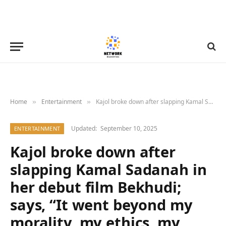
Home
Entertainment
Kajol broke down after slapping Kamal Sadanah in her debut film Bekhudi; says, “It went beyond my morality, my ethics, my conscience” : Bollywood News – Bollywood Hungama
»
»
Updated:
September 10, 2025
ENTERTAINMENT
Kajol broke down after
slapping Kamal Sadanah in
her debut film Bekhudi;
says, “It went beyond my
morality, my ethics, my