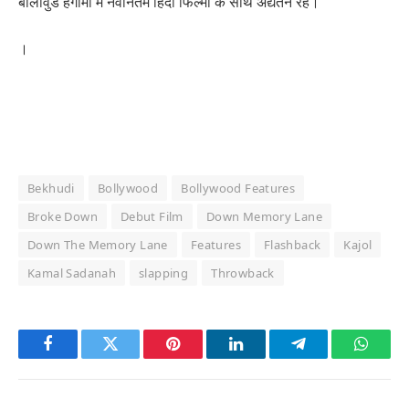
बॉलीवुड हंगामा में नवीनतम हिंदी फिल्मों के साथ अद्यतन रहें।
।
Bekhudi
Bollywood
Bollywood Features
Broke Down
Debut Film
Down Memory Lane
Down The Memory Lane
Features
Flashback
Kajol
Kamal Sadanah
slapping
Throwback
Facebook
Twitter
Pinterest
LinkedIn
Telegram
Whats