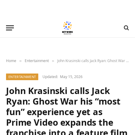
Home
Entertainment
John Krasinski calls Jack Ryan: Ghost War his “most fun” experience yet as Prime Video expands the franchise into a feature film
»
»
Updated:
May 15, 2026
ENTERTAINMENT
John Krasinski calls Jack
Ryan: Ghost War his “most
fun” experience yet as
Prime Video expands the
franchise into a feature film