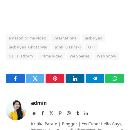
amazon prime video
International
Jack Ryan
Jack Ryan: Ghost War
John Krasinski
OTT
OTT Platform
Prime Video
Web Series
Web Show
Facebook
Twitter
Pinterest
LinkedIn
Telegram
Whats
admin
Website
Facebook
X
Pinterest
Instagram
Tumblr
LinkedIn
(Twitter)
Kritika Parate | Blogger | YouTuber,Hello Guys,