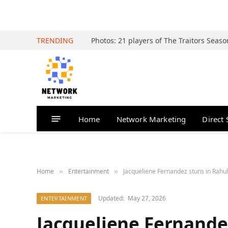
TRENDING
Home
Network Marketing
Direct 
Home
Entertainment
Jacqueliene Fernandez stuns in Rahu
»
»
Updated:
May 27, 2026
ENTERTAINMENT
Jacqueliene Fernande