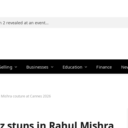
Photos: 21 players of The Traitors Season 2 revealed at an event in Mumbai
Selling
Businesses
Education
Finance
Ne
l Mishra couture at Cannes 2026
z stuns in Rahul Mishra