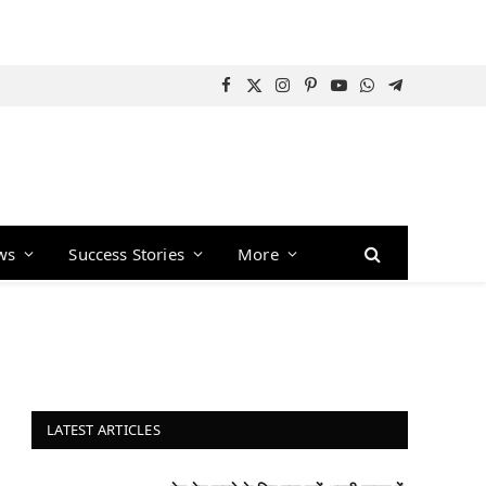
Facebook
X
Instagram
Pinterest
YouTube
WhatsApp
Telegram
(Twitter)
ws
Success Stories
More
LATEST ARTICLES