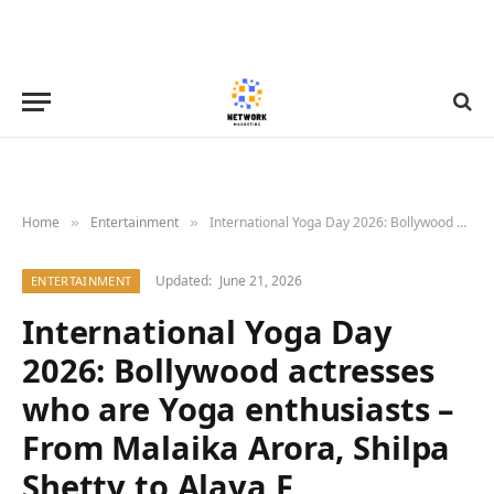
Home
Entertainment
International Yoga Day 2026: Bollywood actresses who are Yoga enthusiasts – From Malaika Arora, Shilpa Shetty to Alaya F
»
»
Updated:
June 21, 2026
ENTERTAINMENT
International Yoga Day
2026: Bollywood actresses
who are Yoga enthusiasts –
From Malaika Arora, Shilpa
Shetty to Alaya F