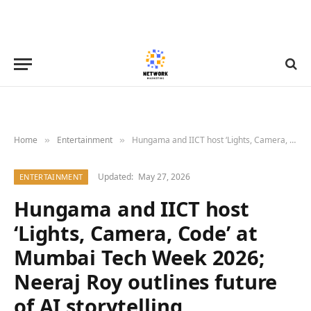
Home
Entertainment
Hungama and IICT host ‘Lights, Camera, Code’ at Mumbai Tech Week 2026; Neeraj Roy outlines future of AI storytelling
»
»
Updated:
May 27, 2026
ENTERTAINMENT
Hungama and IICT host
‘Lights, Camera, Code’ at
Mumbai Tech Week 2026;
Neeraj Roy outlines future
of AI storytelling