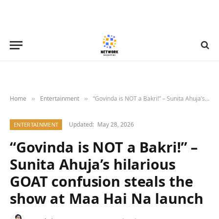
Home
Entertainment
“Govinda is NOT a Bakri!” – Sunita Ahuja’s hilarious GOAT confusion steals the show at Maa Hai Na launch
»
»
Updated:
May 28, 2026
ENTERTAINMENT
“Govinda is NOT a Bakri!” –
Sunita Ahuja’s hilarious
GOAT confusion steals the
show at Maa Hai Na launch