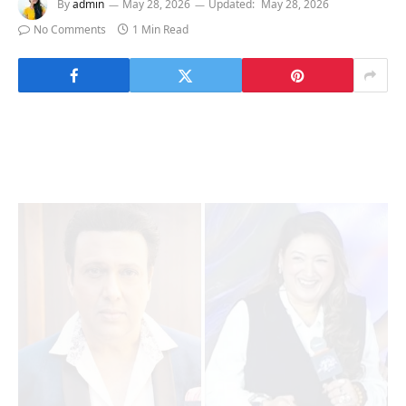
By
admin
May 28, 2026
Updated:
May 28, 2026
No Comments
1 Min Read