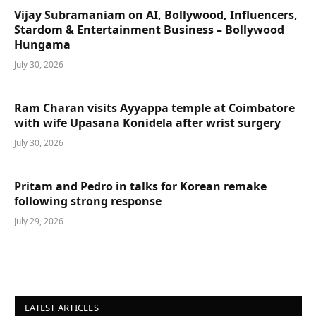
Vijay Subramaniam on AI, Bollywood, Influencers,
Stardom & Entertainment Business – Bollywood
Hungama
July 30, 2026
Ram Charan visits Ayyappa temple at Coimbatore
with wife Upasana Konidela after wrist surgery
July 30, 2026
Pritam and Pedro in talks for Korean remake
following strong response
July 29, 2026
LATEST ARTICLES