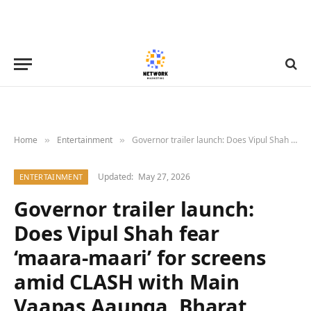
Home
Entertainment
Governor trailer launch: Does Vipul Shah fear ‘maara-maari’ for screens amid CLASH with Main Vaapas Aaunga, Bharat Bhhagya Vidhaata and Haunted – Echoes Of The Past? Producer jokes, “Main boxing gloves pehen ke baitha hoon!”
»
»
Updated:
May 27, 2026
ENTERTAINMENT
Governor trailer launch:
Does Vipul Shah fear
‘maara-maari’ for screens
amid CLASH with Main
Vaapas Aaunga, Bharat