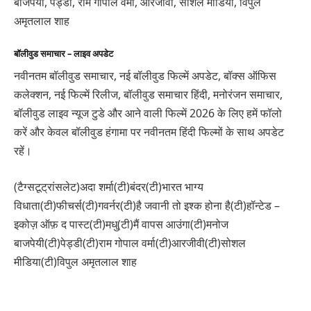
बाजपेयी, पेड्डी, राम गोपाल वर्मा, आरजीवी, सोशल मीडिया, विपुल
अमृतलाल शाह
बॉलीवुड समाचार – लाइव अपडेट
नवीनतम बॉलीवुड समाचार, नई बॉलीवुड फिल्में अपडेट, बॉक्स ऑफिस
कलेक्शन, नई फिल्में रिलीज, बॉलीवुड समाचार हिंदी, मनोरंजन समाचार,
बॉलीवुड लाइव न्यूज टुडे और आने वाली फिल्में 2026 के लिए हमें फॉलो
करें और केवल बॉलीवुड हंगामा पर नवीनतम हिंदी फिल्मों के साथ अपडेट
रहें।
(टैग्सटूट्रांसलेट)अदा शर्मा(टी)बंदर(टी)भारत भाग्य
विधाता(टी)फीचर्स(टी)गवर्नर(टी)है जवानी तो इश्क होना है(टी)हॉन्टेड –
इकोज़ ऑफ़ द पास्ट(टी)मधु(टी)मैं वापस आउंगा(टी)मनोज
बाजपेयी(टी)पेड्डी(टी)राम गोपाल वर्मा(टी)आरजीवी(टी)सोशल
मीडिया(टी)विपुल अमृतलाल शाह