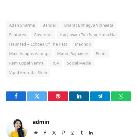
Adah Sharma
Bandar
Bharat Bhhagya Vidhaata
Features
Governor
Hai Jawani Toh Ishq Hona Hai
Haunted – Echoes Of The Past
Madhoo
Main Vaapas Aaunga
Manoj Bajpayee
Peddi
Ram Gopal Varma
RGV
Social Media
Vipul Amrutlal Shah
Facebook
Twitter
Pinterest
LinkedIn
Telegram
Whats
admin
Website
Facebook
X
Pinterest
Instagram
Tumblr
LinkedIn