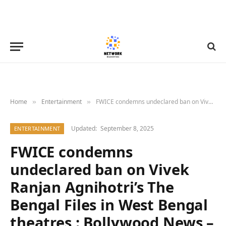
Home
Entertainment
FWICE condemns undeclared ban on Vivek Ranjan Agnihotri’s The Bengal Files in West Bengal theatres : Bollywood News – Bollywood Hungama
»
»
Updated:
September 8, 2025
ENTERTAINMENT
FWICE condemns
undeclared ban on Vivek
Ranjan Agnihotri’s The
Bengal Files in West Bengal
theatres : Bollywood News –