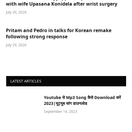
with wife Upasana Konidela after wrist surgery
July 30, 2026
Pritam and Pedro in talks for Korean remake
following strong response
July 29, 2026
LATEST ARTICLES
Youtube से Mp3 Song कैसे Download करें
2023|यूट्यूब सांग डाउनलोड
September 14, 2023