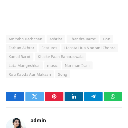
Amitabh Bachchan
Ashrita
Chandra Barot
Don
Farhan Akhtar
Features
Hansta Hua Noorani Chehra
Kamal Barot
Khaike Paan Banaraswala
Lata Mangeshkar
music
Nariman Irani
Roti Kapda Aur Makaan
Song
Facebook
Twitter
Pinterest
LinkedIn
Telegram
Whats
admin