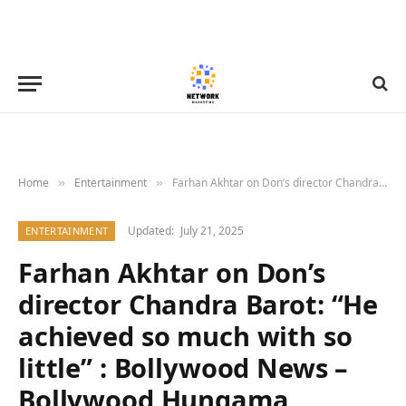
Home
Entertainment
Farhan Akhtar on Don’s director Chandra Barot: “He achieved so much with so little” : Bollywood News – Bollywood Hungama
»
»
Updated:
July 21, 2025
ENTERTAINMENT
Farhan Akhtar on Don’s
director Chandra Barot: “He
achieved so much with so
little” : Bollywood News –
Bollywood Hungama