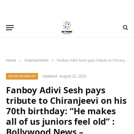
Home
Entertainment
Fanboy Adivi Sesh pays tribute to Chiranjeevi on his 70th birthday: “He makes all of us juniors feel old” : Bollywood News – Bollywood Hungama
»
»
Updated:
August 22, 2025
ENTERTAINMENT
Fanboy Adivi Sesh pays
tribute to Chiranjeevi on his
70th birthday: “He makes
all of us juniors feel old” :
Bollywood News –