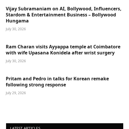
Vijay Subramaniam on AI, Bollywood, Influencers,
Stardom & Entertainment Business – Bollywood
Hungama
July 30, 2026
Ram Charan visits Ayyappa temple at Coimbatore
with wife Upasana Konidela after wrist surgery
July 30, 2026
Pritam and Pedro in talks for Korean remake
following strong response
July 29, 2026
LATEST ARTICLES