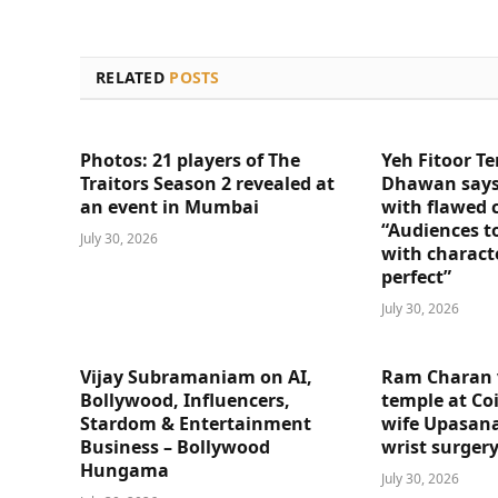
RELATED
POSTS
Photos: 21 players of The
Yeh Fitoor Te
Traitors Season 2 revealed at
Dhawan says
an event in Mumbai
with flawed 
“Audiences t
July 30, 2026
with charact
perfect”
July 30, 2026
Vijay Subramaniam on AI,
Ram Charan 
Bollywood, Influencers,
temple at Co
Stardom & Entertainment
wife Upasana
Business – Bollywood
wrist surger
Hungama
July 30, 2026