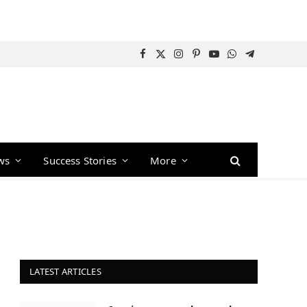
Facebook
X
Instagram
Pinterest
YouTube
WhatsApp
Telegram
(Twitter)
ws
Success Stories
More
LATEST ARTICLES