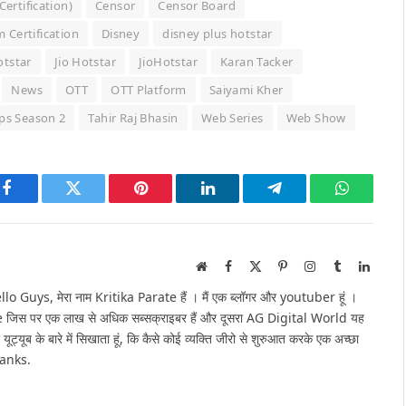
ertification)
Censor
Censor Board
m Certification
Disney
disney plus hotstar
tstar
Jio Hotstar
JioHotstar
Karan Tacker
News
OTT
OTT Platform
Saiyami Kher
ps Season 2
Tahir Raj Bhasin
Web Series
Web Show
Facebook
Twitter
Pinterest
LinkedIn
Telegram
WhatsAp
Website
Facebook
X
Pinterest
Instagram
Tumblr
Linked
(Twitter)
Guys, मेरा नाम Kritika Parate हैं । मैं एक ब्लॉगर और youtuber हूं ।
e जिस पर एक लाख से अधिक सब्सक्राइबर हैं और दूसरा AG Digital World यह
 यूट्यूब के बारे में सिखाता हूं, कि कैसे कोई व्यक्ति जीरो से शुरुआत करके एक अच्छा
hanks.