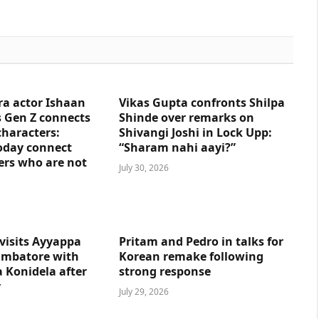
ra actor Ishaan
Vikas Gupta confronts Shilpa
 Gen Z connects
Shinde over remarks on
characters:
Shivangi Joshi in Lock Upp:
oday connect
“Sharam nahi aayi?”
ers who are not
July 30, 2026
visits Ayyappa
Pritam and Pedro in talks for
imbatore with
Korean remake following
 Konidela after
strong response
y
July 29, 2026