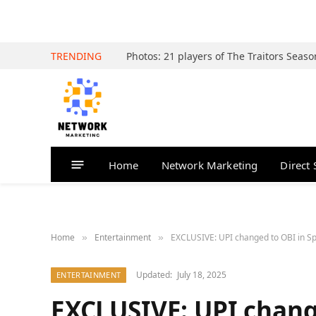
TRENDING
Home
Network Marketing
Direct 
Home
Entertainment
EXCLUSIVE: UPI changed to OBI in S
»
»
Updated:
July 18, 2025
ENTERTAINMENT
EXCLUSIVE: UPI change