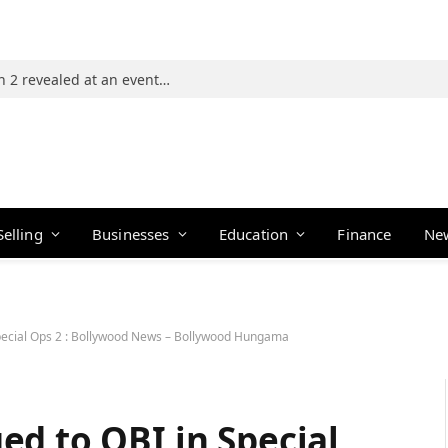
Photos: 21 players of The Traitors Season 2 revealed at an event in Mumbai
Selling
Businesses
Education
Finance
Ne
pecial Ops 2 : Bollywood News – Bollywood Hungama
d to OBI in Special