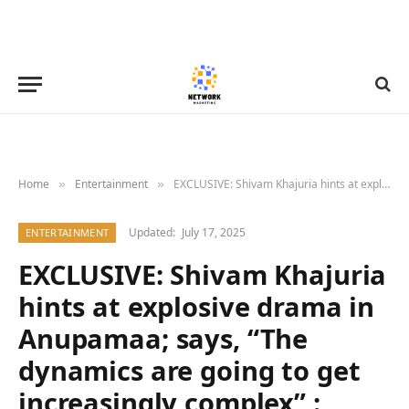
Home
Entertainment
EXCLUSIVE: Shivam Khajuria hints at explosive drama in Anupamaa; says, “The dynamics are going to get increasingly complex” : Bollywood News – Bollywood Hungama
»
»
Updated:
July 17, 2025
ENTERTAINMENT
EXCLUSIVE: Shivam Khajuria
hints at explosive drama in
Anupamaa; says, “The
dynamics are going to get
increasingly complex” :