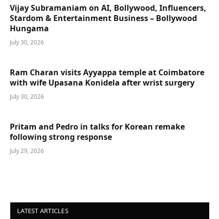
Vijay Subramaniam on AI, Bollywood, Influencers,
Stardom & Entertainment Business – Bollywood
Hungama
July 30, 2026
Ram Charan visits Ayyappa temple at Coimbatore
with wife Upasana Konidela after wrist surgery
July 30, 2026
Pritam and Pedro in talks for Korean remake
following strong response
July 29, 2026
LATEST ARTICLES